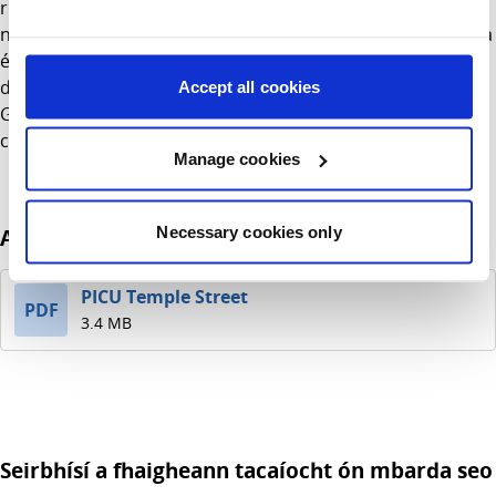
riochtaí casta máinliachta. Cóireálaimid go rialta nua-
naíonna le eintreacailíteas necrotising, bac putóige, Artesia
éasafagach, fistula tracheoesophageal, hernia
diaphragmatic agus neamhghnáchaíochtaí ó bhroinn eile.
Accept all cookies
Glactar isteach freisin le nua-naíonna a bhfuil fadhbanna
casta leighis agus máinliachta acu ó speisialtachtaí eile.
Manage cookies
Necessary cookies only
Acmhainní cabhrach
PICU Temple Street
PDF
3.4 MB
Seirbhísí a fhaigheann tacaíocht ón mbarda seo