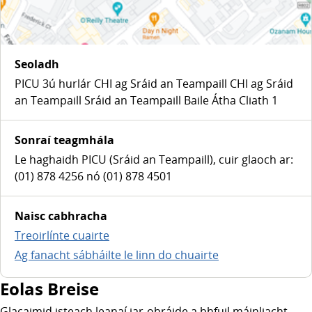
Seoladh
PICU 3ú hurlár CHI ag Sráid an Teampaill CHI ag Sráid
an Teampaill Sráid an Teampaill Baile Átha Cliath 1
Sonraí teagmhála
Le haghaidh PICU (Sráid an Teampaill), cuir glaoch ar:
(01) 878 4256 nó (01) 878 4501
Naisc cabhracha
Treoirlínte cuairte
Ag fanacht sábháilte le linn do chuairte
Eolas Breise
Glacaimid isteach leanaí iar-obráide a bhfuil máinliacht