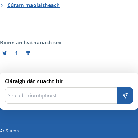
Cúram maolaitheach
Roinn an leathanach seo
Cláraigh dár nuachtlitir
Ár Suímh