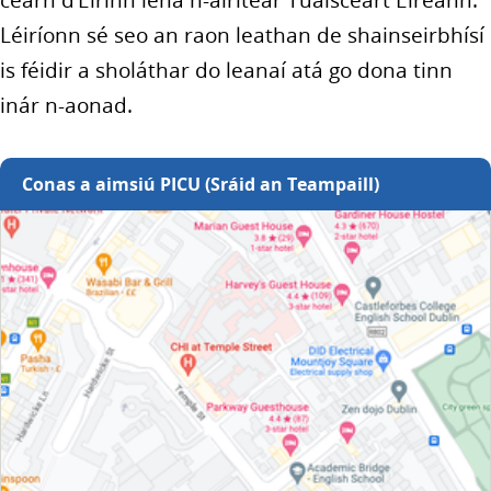
cearn d’Éirinn lena n-áirítear Tuaisceart Éireann.
Léiríonn sé seo an raon leathan de shainseirbhísí
is féidir a sholáthar do leanaí atá go dona tinn
inár n-aonad.
Conas a aimsiú PICU (Sráid an Teampaill)