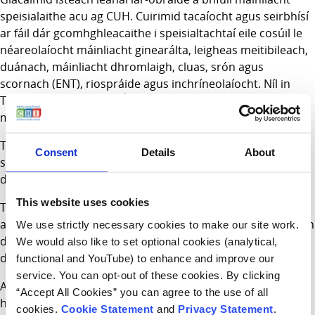
speisialaithe acu ag CUH. Cuirimid tacaíocht agus seirbhísí
ar fáil dár gcomhghleacaithe i speisialtachtaí eile cosúil le
néareolaíocht máinliacht ginearálta, leigheas meitibileach,
duánach, máinliacht dhromlaigh, cluas, srón agus
scornach (ENT), riospráide agus inchríneolaíocht. Níl in
TSCUH ach lárionad in Éirinn do leanaí a dteastaíonn néar-
mháinliacht uathu.
Tá trealamh den scoth ag ár PICU chun cóireálacha agus
Consent
Details
About
straitéisí bainistíochta nua a fhorbairt do leanaí atá go
dona tinn.
This website uses cookies
Tá céatadán ard dár n-othar aeráilte tá roinnt aerálaithe
againn chun teicníochtaí éagsúla aerála a cheadú a oireann
We use strictly necessary cookies to make our site work.
do chúram an linbh. Tá raon iomlán teiripí athsholáthair
We would also like to set optional cookies (analytical,
duánach ar fáil freisin má theastaíonn sé ó aon leanbh.
functional and YouTube) to enhance and improve our
service. You can opt-out of these cookies. By clicking
Admhaíonn muid líon mór nua-naíonnach ó ar fud na
“Accept All Cookies” you can agree to the use of all
hÉireann go mbíonn siad réamhthéarmach go minic, le
cookies.
Cookie Statement
and
Privacy Statement
.