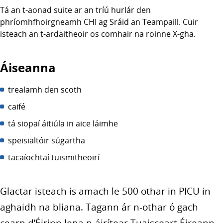
Tá an t-aonad suite ar an tríú hurlár den
phríomhfhoirgneamh CHI ag Sráid an Teampaill. Cuir
isteach an t-ardaitheoir os comhair na roinne X-gha.
Áiseanna
trealamh den scoth
caifé
tá siopaí áitiúla in aice láimhe
speisialtóir súgartha
tacaíochtaí tuismitheoirí
Glactar isteach is amach le 500 othar in PICU in
aghaidh na bliana. Tagann ár n-othar ó gach