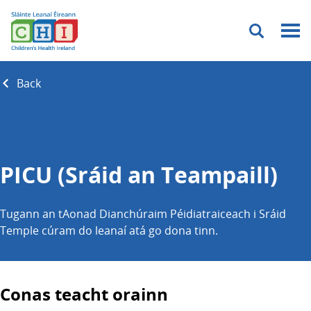
Menu
Back
PICU (Sráid an Teampaill)
Tugann an tAonad Dianchúraim Péidiatraiceach i Sráid
Temple cúram do leanaí atá go dona tinn.
Conas teacht orainn