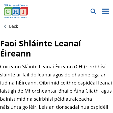
Menu
Back
Faoi Shláinte Leanaí
Éireann
Cuireann Sláinte Leanaí Éireann (CHI) seirbhísí
sláinte ar fáil do leanaí agus do dhaoine óga ar
fud na hÉireann. Oibrímid ceithre ospidéal leanaí
laistigh de Mhórcheantar Bhaile Átha Cliath, agus
bainistímid na seirbhísí péidiatraiceacha
náisiúnta go léir. Leis an tionscadal nua ospidéil