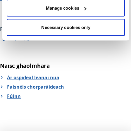
Manage cookies
Necessary cookies only
Roinn an leathanach seo
Naisc ghaolmhara
Ár ospidéal leanaí nua
Faisnéis chorparáideach
Fúinn