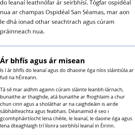
do leanaí leathnófar ár seirbhísí. Tógfar ospidéal
nua ar champas Ospidéal San Séamas, mar aon
le dhá ionad othar seachtrach agus cúram
práinneach nua.
Ár bhfís agus ár misean
Is í ár bhfís do leanaí agus do dhaoine óga níos sláintiúla ar
fud na hÉireann.
Tá sé mar aidhm againn cúram sláinte leanbh-lárnach,
bunaithe ar thaighde, atá bunaithe ar fhoghlaim a chur
chun cinn agus a sholáthar ar na caighdeáin is airde
sábháilteachta agus feabhais. Déanaimid é seo i
gcomhpháirtíocht lena chéile, le leanaí, le daoine óga agus
lena dteaghlaigh trí líonra seirbhísí leanaí in Éirinn.