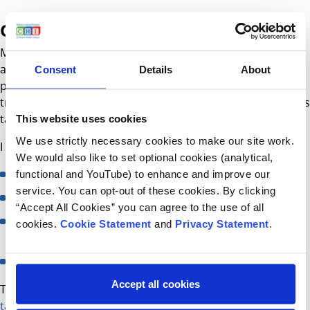
Oideachas agus taighde
Mar eagraíocht acadúil cúram sláinte, tá CHI chun tosaigh
ar chlaochlú cliniciúil agus oibríochta ar chúram sláinte
Consent
Details
About
péidiatraiceach géarmhíochaine. Táimid á dhéanamh seo
trínár n-infheistíocht i seirbhísí comhtháite, oideachas agus
taighde, agus nuálaíocht.
This website uses cookies
We use strictly necessary cookies to make our site work.
I measc ár gcomhpháirtithe acadúla tá:
We would also like to set optional cookies (analytical,
Scoil an Altranais & Eolaíochtaí Daonna DCU
functional and YouTube) to enhance and improve our
service. You can opt-out of these cookies. By clicking
Coláiste Ríoga Máinlianna na hÉireann
“Accept All Cookies” you can agree to the use of all
Leigheas Péidiatraiceach Choláiste na Tríonóide, Baile
cookies.
Cookie Statement
and
Privacy Statement
.
Átha Cliath
Scoil an Leighis agus Eolaíocht an Leighis UCD
Accept all cookies
Tuilleadh eolais faoinár ngníomhaíochtaí
oideachais
agus
taighde
.